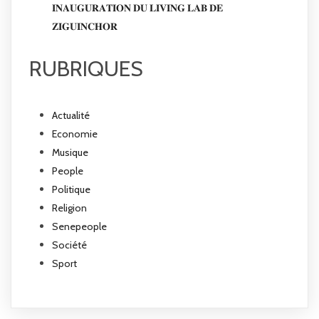
𝐈𝐍𝐀𝐔𝐆𝐔𝐑𝐀𝐓𝐈𝐎𝐍 𝐃𝐔 𝐋𝐈𝐕𝐈𝐍𝐆 𝐋𝐀𝐁 𝐃𝐄
𝐙𝐈𝐆𝐔𝐈𝐍𝐂𝐇𝐎𝐑
RUBRIQUES
Actualité
Economie
Musique
People
Politique
Religion
Senepeople
Société
Sport