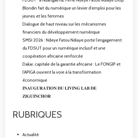
Blondin fait du numérique un levier d’emploi pour les
jeunes et les femmes
Dialogue de haut niveau sur les mécanismes
financiers du développement numérique
SMSI 2026 : Ndeye Fatou Ndiaye porte l’engagement
du FDSUT pour un numérique inclusif et une
coopération africaine renforcée
Dakar, capitale de la garantie africaine : Le FONGIP et
l’APIGA ouvrent la voie à la transformation
économique
𝐈𝐍𝐀𝐔𝐆𝐔𝐑𝐀𝐓𝐈𝐎𝐍 𝐃𝐔 𝐋𝐈𝐕𝐈𝐍𝐆 𝐋𝐀𝐁 𝐃𝐄
𝐙𝐈𝐆𝐔𝐈𝐍𝐂𝐇𝐎𝐑
RUBRIQUES
Actualité